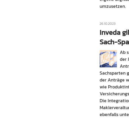
umzusetzen.
26.10.2023
Inveda gi
Sach-Spar
Ab s
der 
Antr
Sachsparten g
der Anträge 
wie Produktin
Versicherungs
Die Integratio
Maklerveralt
ebenfalls unte