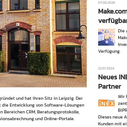
07.06.2026
Make.com
verfügba
Die 
Make
Inve
Verfügung.
22.07.2024
Neues IN
Partner
Wir 
ündet und hat ihren Sitz in Leipzig. Der
zent
t die Entwicklung von Software-Lösungen
BiPR
en Bereichen CRM, Beratungsprotokolle,
Dieses neue An
visionsabrechnung und Online-Portale.
Kunden mit e