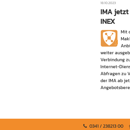
18.10.2023
IMA jetzt
INEX
Mit 
Makl
Anbi
weiter ausgeb
Verbindung zu
Internet-Dien
Abfragen zu V
der IMA ab je
Angebotsbere
0341 / 238213 00