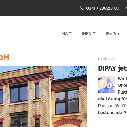
0341 / 238213 00
IMA
INEX
IBePro
mbH
08.06.2026
DIPAY jet
Wir 
Öko
Plat
die Lösung fü
Plus zur Verf
bestehende Ar