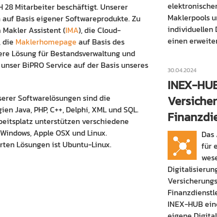
elektronische
H 28 Mitarbeiter beschäftigt. Unserer
Maklerpools u
h auf Basis eigener Softwareprodukte. Zu
individuellen
 Makler Assistent (
IMA
), die Cloud-
einen erweite
, die
Maklerhomepage
auf Basis des
ere Lösung für Bestandsverwaltung und
 unser BiPRO Service auf der Basis unseres
30.04.2024
INEX-HUB
erer Softwarelösungen sind die
Versiche
n Java, PHP, C++, Delphi, XML und SQL.
Finanzdie
eitsplatz unterstützen verschiedene
 Windows, Apple OSX und Linux.
Das 
rten Lösungen ist Ubuntu-Linux.
für 
wese
Digitalisierun
Versicherung
Finanzdienstle
INEX-HUB eine
eigene Digita