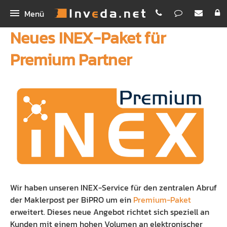
Menü
Neues INEX-Paket für
IMA
Premium Partner
IMA+
INEX
IMASync
Bestellen
IBePro
Kunden-App
Homepage
Workshop Digitales Maklerbüro
Maklerhomepage Premium
Unternehmen
Schnellvergleich
Funktionen
Inveda.net GmbH
Digitale Antragsstrecke
PREMIUM E-Mail
Jobs
Wir haben unseren INEX-Service für den zentralen Abruf
Erklärvideos
Newsletter Dienst
Bilder
der Maklerpost per BiPRO um ein
Premium-Paket
erweitert. Dieses neue Angebot richtet sich speziell an
Rechenhelfer
Praxispartner für BA
Kunden mit einem hohen Volumen an elektronischer