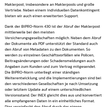
Maklerpost, insbesondere an Maklerpools und große
Preisliste
Ausbildung Fachinformatiker
Vertriebe. Neben einem individuellen Datenkontingent
bieten wir auch einen erweiterten Support.
Anleitung
Blog
Dank der BiPRO-Norm 430 ist der Abruf der Maklerpost
Presse
mittlerweile bei den meisten
Versicherungsgesellschaften möglich. Neben dem Abruf
Kontakt
der Dokumente als PDF unterstützt der Standard auch
Datenschutz
den Abruf von Metadaten zu den Dokumenten. So
werden zu einzelnen Geschäftsvorfällen wie Policen,
Beitragsänderungen oder Schadensmeldungen auch
Angaben zum Kunden und zum Vertrag mitgesendet.
Die BiPRO-Norm unterliegt einer ständigen
Weiterentwicklung, und die Implementierungen sind bei
den verschiedenen Gesellschaften je nach Umsetzung
oder letztem Update auf einem unterschiedlichen
Versionsstand. Der INEX gleicht dies aus und konvertiert
alle empfangenen Daten in ein einheitliches Format.
Dies vereinfacht den Abruf durch das eigene