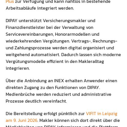
Plus
zur Verfügung und kann nahtlos in bestehende
Preisliste
Ausbildung Fachinformatiker
Arbeitsabläufe integriert werden.
Anleitung
Blog
DIPAY unterstützt Versicherungsmakler und
Finanzdienstleister bei der Verwaltung von
Presse
Servicevereinbarungen, Honorarmodellen und
wiederkehrenden Vergütungen. Vertrags-, Rechnungs-
Kontakt
und Zahlungsprozesse werden digital organisiert und
weitgehend automatisiert. Dadurch lassen sich moderne
Datenschutz
Vergütungsmodelle effizient in den Makleralltag
integrieren.
Über die Anbindung an INEX erhalten Anwender einen
direkten Zugang zu den Funktionen von DIPAY.
Medienbrüche werden reduziert und administrative
Prozesse deutlich vereinfacht.
Die Bereitstellung erfolgt pünktlich zur
VIFIT in Leipzig
am 9. Juni 2026
. Makler können sich dort direkt über die