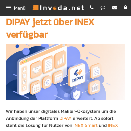
Menü
DIPAY jetzt über INEX
IMA
verfügbar
IMA+
INEX
IMASync
Bestellen
IBePro
Kunden-App
Homepage
Workshop Digitales Maklerbüro
Maklerhomepage Premium
Unternehmen
Schnellvergleich
Funktionen
Inveda.net GmbH
Digitale Antragsstrecke
PREMIUM E-Mail
Jobs
Wir haben unser digitales Makler-Ökosystem um die
Erklärvideos
Newsletter Dienst
Bilder
Anbindung der Plattform
DIPAY
erweitert
. Ab sofort
steht die Lösung für Nutzer von
INEX Smart
und
INEX
Rechenhelfer
Praxispartner für BA