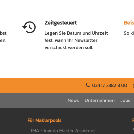
Zeitgesteuert
Beis
bst
Legen Sie Datum und Uhrzeit
So k
en.
fest, wann ihr Newsletter
verschickt werden soll.
0341 / 238213 00
News
Unternehmen
Jobs
Für Maklerpools
IMA - Inveda Makler Assistent