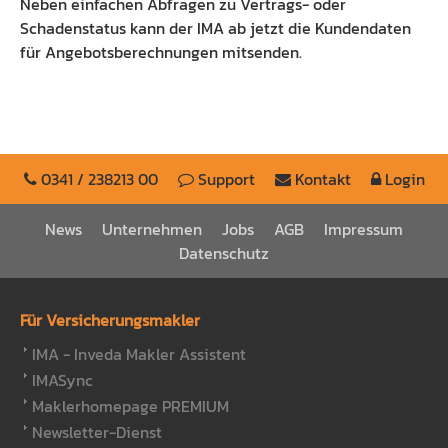
Neben einfachen Abfragen zu Vertrags- oder
Schadenstatus kann der IMA ab jetzt die Kundendaten
für Angebotsberechnungen mitsenden.
0341 / 238213 00
Support
Kontakt
Login
News
Unternehmen
Jobs
AGB
Impressum
Datenschutz
Für Versicherungsmakler
IMA - Inveda Makler Assistent
IMASync
Maklerhomepage PREMIUM
Newsletter-Dienst