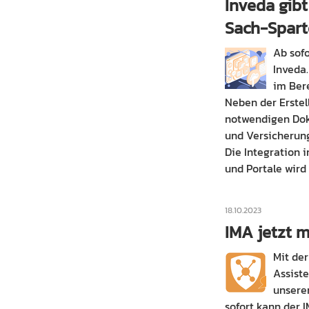
Inveda gibt
Sach-Spart
Ab sof
Inveda
im Ber
Neben der Erstel
notwendigen Dok
und Versicherun
Die Integration
und Portale wird 
18.10.2023
IMA jetzt m
Mit der
Assist
unsere
sofort kann der