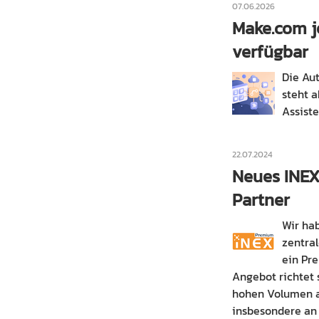
07.06.2026
Make.com j
verfügbar
Die Au
steht a
Assiste
22.07.2024
Neues INEX
Partner
Wir ha
zentra
ein Pr
Angebot richtet 
hohen Volumen a
insbesondere an 