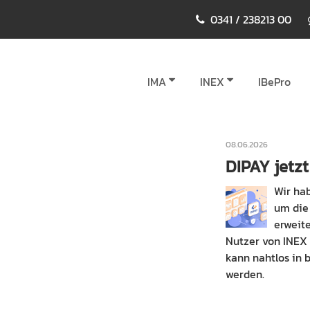
0341 / 238213 00
IMA
INEX
IBePro
08.06.2026
DIPAY jetz
Wir ha
um die
erweite
Nutzer von INEX
kann nahtlos in 
werden.