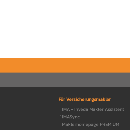
Für Versicherungsmakler
IMA - Inveda Makler Assistent
IMASync
Maklerhomepage PREMIUM