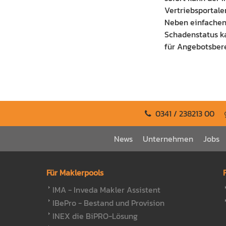
Vertriebsportale
Neben einfachen
Schadenstatus k
für Angebotsber
0341 / 238213 00
News
Unternehmen
Jobs
Für Maklerpools
IMA - Inveda Makler Assistent
IBePro - Bestand und Provision
INEX die BiPRO-Lösung