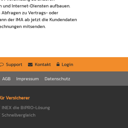
n und Internet-Diensten aufbauen.
 Abfragen zu Vertrags- oder
ann der IMA ab jetzt die Kundendaten
echnungen mitsenden.
Support
Kontakt
Login
AGB
Impressum
Datenschutz
Für Versicherer
INEX die BiPRO-Lösung
Schnellvergleich