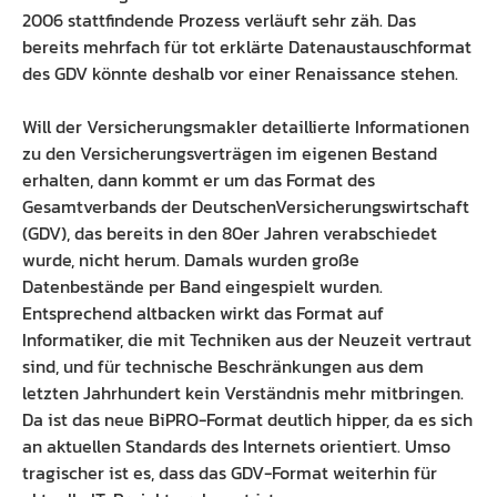
2006 stattfindende Prozess verläuft sehr zäh. Das
Preisliste
Ausbildung Fachinformatiker
bereits mehrfach für tot erklärte Datenaustauschformat
des GDV könnte deshalb vor einer Renaissance stehen.
Anleitung
Blog
Will der Versicherungsmakler detaillierte Informationen
Presse
zu den Versicherungsverträgen im eigenen Bestand
Kontakt
erhalten, dann kommt er um das Format des
Gesamtverbands der DeutschenVersicherungswirtschaft
Datenschutz
(GDV), das bereits in den 80er Jahren verabschiedet
wurde, nicht herum. Damals wurden große
Datenbestände per Band eingespielt wurden.
Entsprechend altbacken wirkt das Format auf
Informatiker, die mit Techniken aus der Neuzeit vertraut
sind, und für technische Beschränkungen aus dem
letzten Jahrhundert kein Verständnis mehr mitbringen.
Da ist das neue BiPRO-Format deutlich hipper, da es sich
an aktuellen Standards des Internets orientiert. Umso
tragischer ist es, dass das GDV-Format weiterhin für