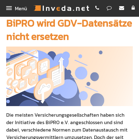
Menü
BiPRO wird GDV-Datensätze
IMA
nicht ersetzen
IMA+
INEX
IMASync
Bestellen
IBePro
Kunden-App
Homepage
Workshop Digitales Maklerbüro
Maklerhomepage Premium
Unternehmen
Schnellvergleich
Funktionen
Inveda.net GmbH
Digitale Antragsstrecke
PREMIUM E-Mail
Jobs
Die meisten Versicherungsgesellschaften haben sich
Erklärvideos
Newsletter Dienst
Bilder
der Initiative des BiPRO e.V. angeschlossen und sind
dabei, verschiedene Normen zum Datenaustausch mit
Rechenhelfer
Praxispartner für BA
Versicherungsvermittlern umzusetzen. Doch der seit