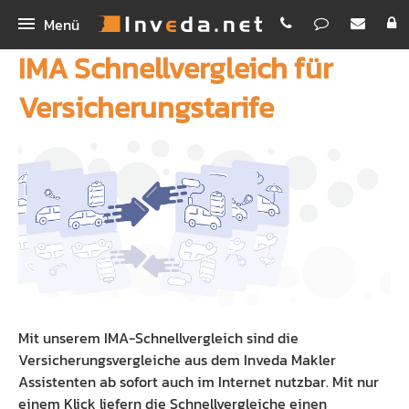
Menü
IMA Schnellvergleich für
IMA
Versicherungstarife
IMA+
INEX
IMASync
Bestellen
IBePro
Kunden-App
Homepage
Workshop Digitales Maklerbüro
Maklerhomepage Premium
Unternehmen
Schnellvergleich
Funktionen
Inveda.net GmbH
Digitale Antragsstrecke
PREMIUM E-Mail
Jobs
Mit unserem IMA-Schnellvergleich sind die
Erklärvideos
Newsletter Dienst
Bilder
Versicherungsvergleiche aus dem Inveda Makler
Assistenten ab sofort auch im Internet nutzbar. Mit nur
Rechenhelfer
Praxispartner für BA
einem Klick liefern die Schnellvergleiche einen