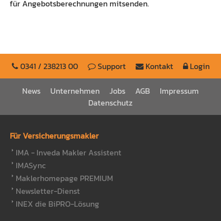
für Angebotsberechnungen mitsenden.
0341 / 238213 00
Support
Kontakt
Login
News
Unternehmen
Jobs
AGB
Impressum
Datenschutz
Für Versicherungsmakler
IMA - Inveda Makler Assistent
IMASync
Maklerhomepage PREMIUM
Newsletter-Dienst
INEX die BiPRO-Lösung