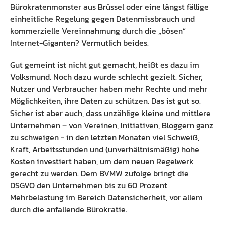
Bürokratenmonster aus Brüssel oder eine längst fällige
Preisliste
Ausbildung Fachinformatiker
einheitliche Regelung gegen Datenmissbrauch und
kommerzielle Vereinnahmung durch die „bösen“
Anleitung
Blog
Internet-Giganten? Vermutlich beides.
Presse
Gut gemeint ist nicht gut gemacht, heißt es dazu im
Volksmund. Noch dazu wurde schlecht gezielt. Sicher,
Kontakt
Nutzer und Verbraucher haben mehr Rechte und mehr
Möglichkeiten, ihre Daten zu schützen. Das ist gut so.
Datenschutz
Sicher ist aber auch, dass unzählige kleine und mittlere
Unternehmen – von Vereinen, Initiativen, Bloggern ganz
zu schweigen - in den letzten Monaten viel Schweiß,
Kraft, Arbeitsstunden und (unverhältnismäßig) hohe
Kosten investiert haben, um dem neuen Regelwerk
gerecht zu werden. Dem BVMW zufolge bringt die
DSGVO den Unternehmen bis zu 60 Prozent
Mehrbelastung im Bereich Datensicherheit, vor allem
durch die anfallende Bürokratie.