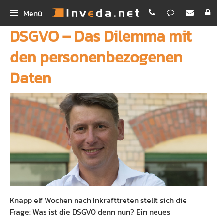
Menü
DSGVO – Das Dilemma mit
IMA
den personenbezogenen
IMA+
INEX
Daten
IMASync
Bestellen
IBePro
Kunden-App
Homepage
Workshop Digitales Maklerbüro
Maklerhomepage Premium
Unternehmen
Schnellvergleich
Funktionen
Inveda.net GmbH
Digitale Antragsstrecke
PREMIUM E-Mail
Jobs
Erklärvideos
Newsletter Dienst
Bilder
Knapp elf Wochen nach Inkrafttreten stellt sich die
Rechenhelfer
Praxispartner für BA
Frage: Was ist die DSGVO denn nun? Ein neues