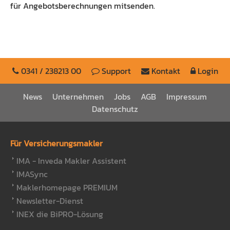
für Angebotsberechnungen mitsenden.
0341 / 238213 00
Support
Kontakt
Login
News
Unternehmen
Jobs
AGB
Impressum
Datenschutz
Für Versicherungsmakler
IMA - Inveda Makler Assistent
IMASync
Maklerhomepage PREMIUM
Newsletter-Dienst
INEX die BiPRO-Lösung