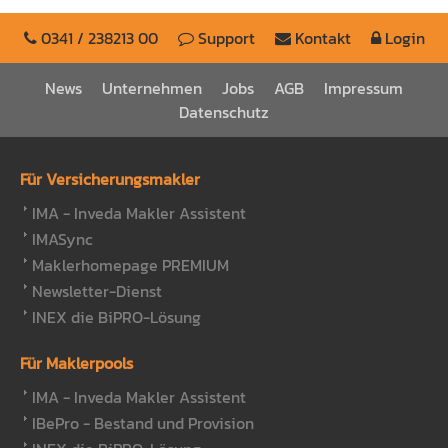
Preisliste
Ausbildung Fachinformatiker
0341 / 238213 00
Support
Kontakt
Login
Anleitung
Blog
News
Unternehmen
Jobs
AGB
Impressum
Datenschutz
Presse
Kontakt
Für Versicherungsmakler
Datenschutz
IMA - Inveda Makler Assistent
IMASync
Maklerhomepage PREMIUM
Newsletter-Dienst
INEX die BiPRO-Lösung
Für Maklerpools
IMA - Inveda Makler Assistent
IBePro - Bestand und Provision