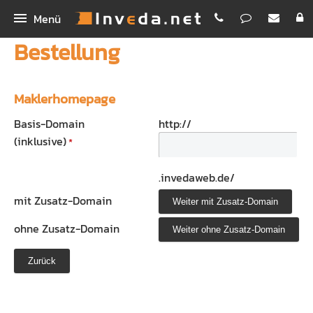
Menü
Bestellung
IMA
IMA+
INEX
Maklerhomepage
IMASync
Bestellen
IBePro
Basis-Domain
http://
(inklusive)
Kunden-App
Homepage
Workshop Digitales Maklerbüro
.invedaweb.de/
Maklerhomepage Premium
Unternehmen
mit Zusatz-Domain
Schnellvergleich
Funktionen
Inveda.net GmbH
ohne Zusatz-Domain
Digitale Antragsstrecke
PREMIUM E-Mail
Jobs
Erklärvideos
Newsletter Dienst
Bilder
Rechenhelfer
Praxispartner für BA