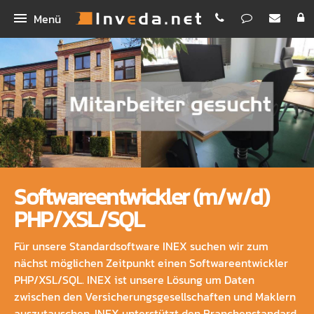
Menü
IMA
IMA+
INEX
IMASync
Bestellen
IBePro
Kunden-App
Homepage
Workshop Digitales Maklerbüro
Maklerhomepage Premium
Unternehmen
Softwareentwickler (m/w/d)
Schnellvergleich
Funktionen
Inveda.net GmbH
PHP/XSL/SQL
Digitale Antragsstrecke
PREMIUM E-Mail
Jobs
Für unsere Standardsoftware INEX suchen wir zum
nächst möglichen Zeitpunkt einen Softwareentwickler
Erklärvideos
Newsletter Dienst
Bilder
PHP/XSL/SQL. INEX ist unsere Lösung um Daten
zwischen den Versicherungsgesellschaften und Maklern
Rechenhelfer
Praxispartner für BA
auszutauschen. INEX unterstützt den Branchenstandard