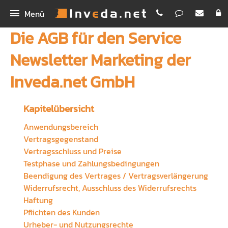
Menü
Die AGB für den Service
IMA
Newsletter Marketing der
IMA+
INEX
Inveda.net GmbH
IMASync
Bestellen
IBePro
Kunden-App
Homepage
Kapitelübersicht
Anwendungsbereich
Workshop Digitales Maklerbüro
Maklerhomepage Premium
Unternehmen
Vertragsgegenstand
Schnellvergleich
Vertragsschluss und Preise
Funktionen
Inveda.net GmbH
Testphase und Zahlungsbedingungen
Digitale Antragsstrecke
PREMIUM E-Mail
Jobs
Beendigung des Vertrages / Vertragsverlängerung
Widerrufsrecht, Ausschluss des Widerrufsrechts
Erklärvideos
Newsletter Dienst
Bilder
Haftung
Pflichten des Kunden
Rechenhelfer
Praxispartner für BA
Urheber- und Nutzungsrechte