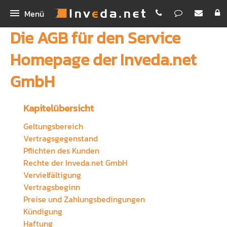
Menü
Die AGB für den Service
IMA
Homepage der Inveda.net
IMA+
INEX
GmbH
IMASync
Bestellen
IBePro
Kunden-App
Homepage
Kapitelübersicht
Geltungsbereich
Workshop Digitales Maklerbüro
Maklerhomepage Premium
Unternehmen
Vertragsgegenstand
Schnellvergleich
Pflichten des Kunden
Funktionen
Inveda.net GmbH
Rechte der Inveda.net GmbH
Digitale Antragsstrecke
PREMIUM E-Mail
Jobs
Vervielfältigung
Vertragsbeginn
Erklärvideos
Newsletter Dienst
Bilder
Preise und Zahlungsbedingungen
Kündigung
Rechenhelfer
Praxispartner für BA
Haftung