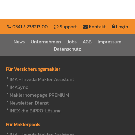
0341 / 238213 00
Support
Kontakt
Login
News
Unternehmen
Jobs
AGB
Impressum
Datenschutz
Für Versicherungsmakler
IMA - Inveda Makler Assistent
IMASync
Maklerhomepage PREMIUM
Newsletter-Dienst
INEX die BiPRO-Lösung
Für Maklerpools
IMA - Inveda Makler Assistent