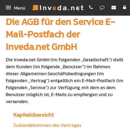
Menü
Die AGB für den Service E-
IMA
Mail-Postfach der
IMA+
INEX
Inveda.net GmbH
IMASync
Bestellen
IBePro
Die Inveda.net GmbH (im Folgenden „Gesellschaft“) stellt
Kunden-App
Homepage
dem Kunden (im Folgende „Benutzer“) im Rahmen
Workshop Digitales Maklerbüro
dieser Allgemeinen Geschäftsbedingungen (im
Maklerhomepage Premium
Unternehmen
Folgenden „Vertrag“) entgeltlich ein E-Mail-Postfach (im
Schnellvergleich
Funktionen
Inveda.net GmbH
Folgenden „Service“) zur Verfügung, mit dem es dem
Benutzer möglich ist, E-Mails zu empfangen und zu
Digitale Antragsstrecke
PREMIUM E-Mail
Jobs
versenden.
Erklärvideos
Newsletter Dienst
Bilder
Kapitelübersicht
Rechenhelfer
Zustandekommen des Vertrages
Praxispartner für BA